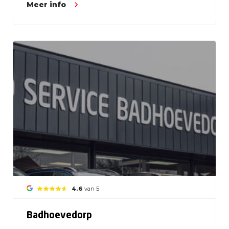
Meer info
4.6
van 5
Badhoevedorp