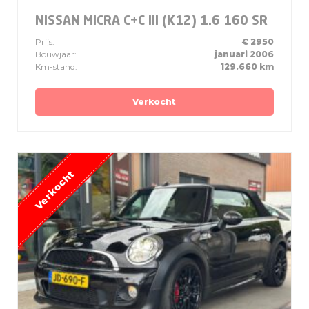
NISSAN MICRA C+C III (K12) 1.6 160 SR
Prijs:
€ 2950
Bouwjaar:
januari 2006
Km-stand:
129.660 km
Verkocht