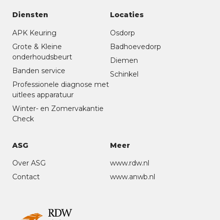
Diensten
Locaties
APK Keuring
Osdorp
Grote & Kleine
Badhoevedorp
onderhoudsbeurt
Diemen
Banden service
Schinkel
Professionele diagnose met
uitlees apparatuur
Winter- en Zomervakantie
Check
ASG
Meer
Over ASG
www.rdw.nl
Contact
www.anwb.nl