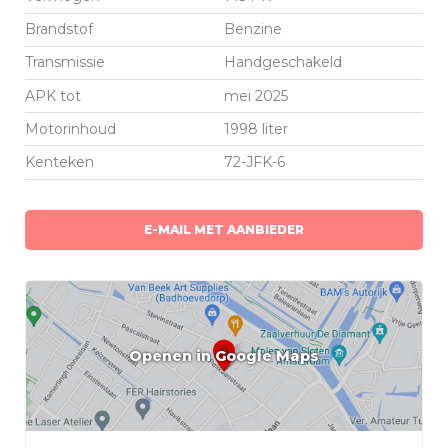
Brandstof
Benzine
Transmissie
Handgeschakeld
APK tot
mei 2025
Motorinhoud
1998 liter
Kenteken
72-JFK-6
E-MAIL MET AANBIEDER
Openen in Google Maps