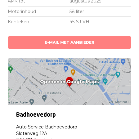
APK tot
augustus 2025
Motorinhoud
58 liter
Kenteken
45-SJ-VH
E-MAIL MET AANBIEDER
Openen in Google Maps
Badhoevedorp
Auto Service Badhoevedorp
Sloterweg 12A