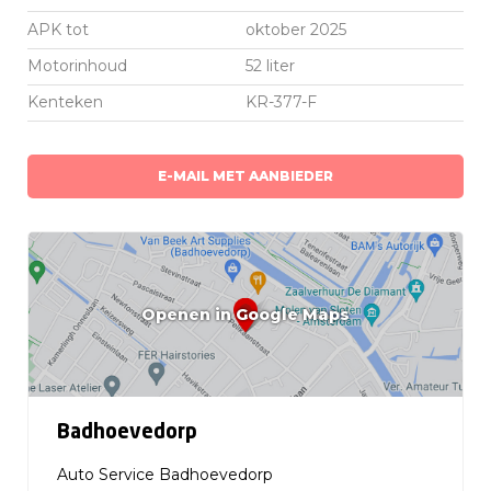
APK tot
oktober 2025
Motorinhoud
52 liter
Kenteken
KR-377-F
E-MAIL MET AANBIEDER
Openen in Google Maps
Badhoevedorp
Auto Service Badhoevedorp