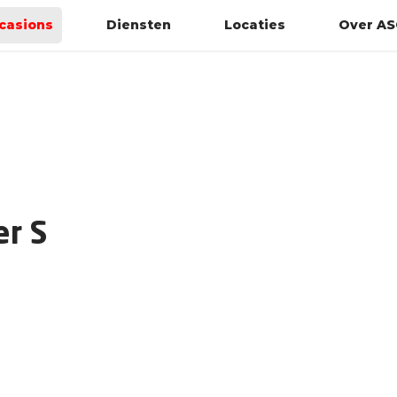
casions
Diensten
Locaties
Over AS
er S