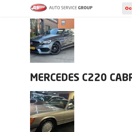
Archieven
Oc
MERCEDES C220 CAB