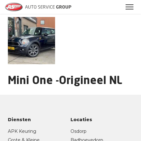
Archieven
Mini One -Origineel NL
Diensten
Locaties
APK Keuring
Osdorp
Grote & Kleine
Badhoevedorp