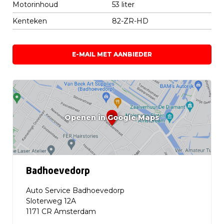
Motorinhoud
53 liter
Kenteken
82-ZR-HD
E-MAIL MET AANBIEDER
Openen in Google Maps
Badhoevedorp
Auto Service Badhoevedorp
Sloterweg 12A
1171 CR Amsterdam